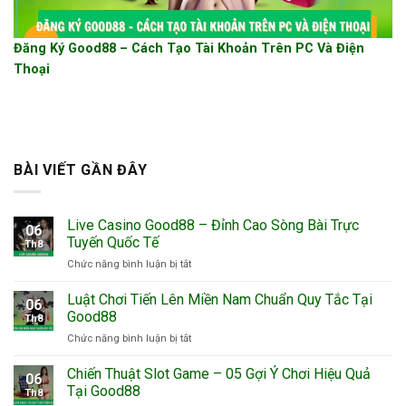
Đăng Ký Good88 – Cách Tạo Tài Khoản Trên PC Và Điện
Thoại
BÀI VIẾT GẦN ĐÂY
Live Casino Good88 – Đỉnh Cao Sòng Bài Trực
06
Tuyến Quốc Tế
Th8
Chức năng bình luận bị tắt
ở
Live
Casino
Luật Chơi Tiến Lên Miền Nam Chuẩn Quy Tắc Tại
06
Good88
Good88
Th8
–
Chức năng bình luận bị tắt
ở
Đỉnh
Luật
Cao
Chơi
Chiến Thuật Slot Game – 05 Gợi Ý Chơi Hiệu Quả
Sòng
06
Tiến
Bài
Tại Good88
Th8
Lên
Trực