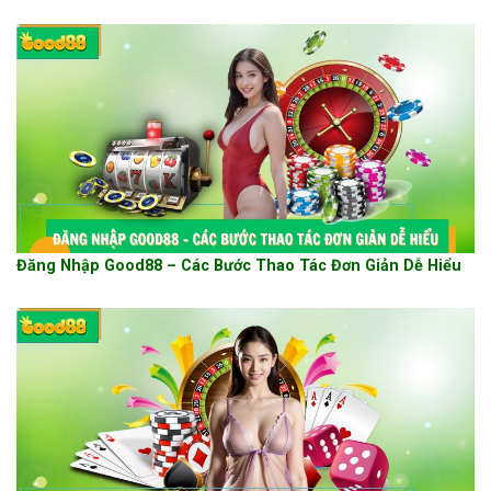
Đăng Nhập Good88 – Các Bước Thao Tác Đơn Giản Dễ Hiểu