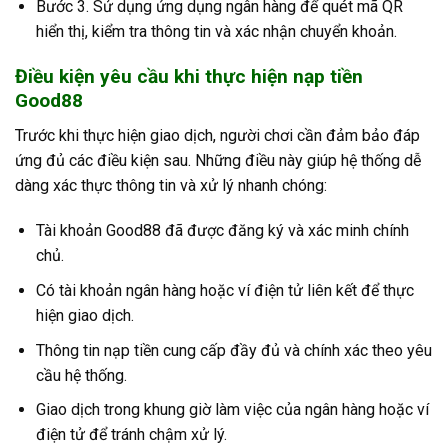
Bước 3. Sử dụng ứng dụng ngân hàng để quét mã QR
hiển thị, kiểm tra thông tin và xác nhận chuyển khoản.
Điều kiện yêu cầu khi thực hiện nạp tiền
Good88
Trước khi thực hiện giao dịch, người chơi cần đảm bảo đáp
ứng đủ các điều kiện sau. Những điều này giúp hệ thống dễ
dàng xác thực thông tin và xử lý nhanh chóng:
Tài khoản Good88 đã được đăng ký và xác minh chính
chủ.
Có tài khoản ngân hàng hoặc ví điện tử liên kết để thực
hiện giao dịch.
Thông tin nạp tiền cung cấp đầy đủ và chính xác theo yêu
cầu hệ thống.
Giao dịch trong khung giờ làm việc của ngân hàng hoặc ví
điện tử để tránh chậm xử lý.