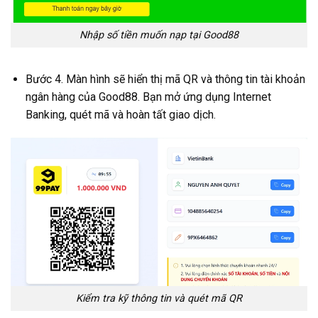
Nhập số tiền muốn nạp tại Good88
Bước 4. Màn hình sẽ hiển thị mã QR và thông tin tài khoản
ngân hàng của Good88. Bạn mở ứng dụng Internet
Banking, quét mã và hoàn tất giao dịch.
Kiểm tra kỹ thông tin và quét mã QR