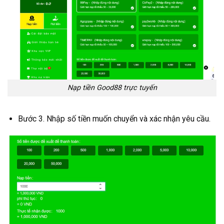
Nạp tiền Good88 trực tuyến
Bước 3. Nhập số tiền muốn chuyển và xác nhận yêu cầu.