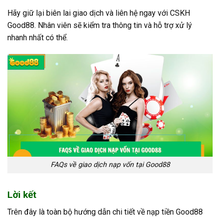
Hãy giữ lại biên lai giao dịch và liên hệ ngay với CSKH
Good88. Nhân viên sẽ kiểm tra thông tin và hỗ trợ xử lý
nhanh nhất có thể.
FAQs về giao dịch nạp vốn tại Good88
Lời kết
Trên đây là toàn bộ hướng dẫn chi tiết về nạp tiền Good88