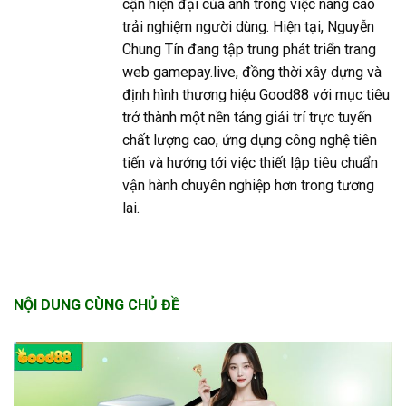
cận hiện đại của anh trong việc nâng cao
trải nghiệm người dùng. Hiện tại, Nguyễn
Chung Tín đang tập trung phát triển trang
web gamepay.live, đồng thời xây dựng và
định hình thương hiệu Good88 với mục tiêu
trở thành một nền tảng giải trí trực tuyến
chất lượng cao, ứng dụng công nghệ tiên
tiến và hướng tới việc thiết lập tiêu chuẩn
vận hành chuyên nghiệp hơn trong tương
lai.
NỘI DUNG CÙNG CHỦ ĐỀ