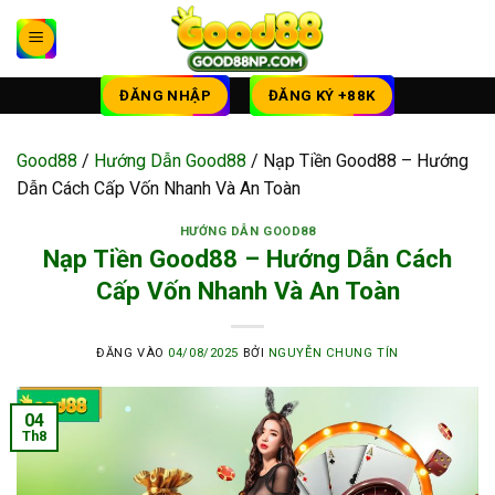
Bỏ
qua
nội
dung
ĐĂNG NHẬP
ĐĂNG KÝ +88K
Good88
/
Hướng Dẫn Good88
/
Nạp Tiền Good88 – Hướng
Dẫn Cách Cấp Vốn Nhanh Và An Toàn
HƯỚNG DẪN GOOD88
Nạp Tiền Good88 – Hướng Dẫn Cách
Cấp Vốn Nhanh Và An Toàn
ĐĂNG VÀO
04/08/2025
BỞI
NGUYỄN CHUNG TÍN
04
Th8