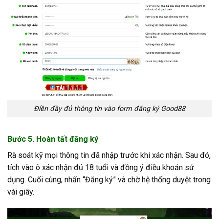
Điền đầy đủ thông tin vào form đăng ký Good88
Bước 5. Hoàn tất đăng ký
Rà soát kỹ mọi thông tin đã nhập trước khi xác nhận. Sau đó,
tích vào ô xác nhận đủ 18 tuổi và đồng ý điều khoản sử
dụng. Cuối cùng, nhấn “Đăng ký” và chờ hệ thống duyệt trong
vài giây.