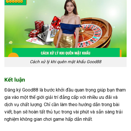
Cách xử lý khi quên mật khẩu Good88
Kết luận
Đăng ký Good88 là bước khởi đầu quan trọng giúp bạn tham
gia vào một thế giới giải trí đẳng cấp với nhiều ưu đãi và
dịch vụ chất lượng. Chỉ cần làm theo hướng dẫn trong bài
viết, bạn sẽ hoàn tất thủ tục trong vài phút và sẵn sàng trải
nghiệm không gian chơi game hấp dẫn nhất.