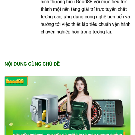
hình thương hiệu Good88 với mục tiêu trở
thành một nền tảng giải trí trực tuyến chất
lượng cao, ứng dụng công nghệ tiên tiến và
hướng tới việc thiết lập tiêu chuẩn vận hành
chuyên nghiệp hơn trong tương lai.
NỘI DUNG CÙNG CHỦ ĐỀ