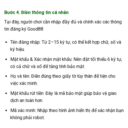
Bước 4. Điền thông tin cá nhân
Tại đây, người chơi cần nhập đầy đủ và chính xác các thông
tin đăng ký Good88:
Tên đăng nhập: Từ 2–15 ký tự, có thể kết hợp chữ, số và
ký hiệu.
Mật khẩu & Xác nhận mật khẩu: Nên đặt tối thiểu 6 ký tự,
có cả chữ và số để tăng tính bảo mật.
Họ và tên: Điền đúng theo giấy tờ tùy thân để tiện cho
việc xác minh.
Mật khẩu rút tiền: Đây là mã bảo mật giúp bảo vệ giao
dịch an toàn hơn.
Mã xác minh: Nhập theo hình ảnh hiển thị để xác nhận bạn
không phải robot.