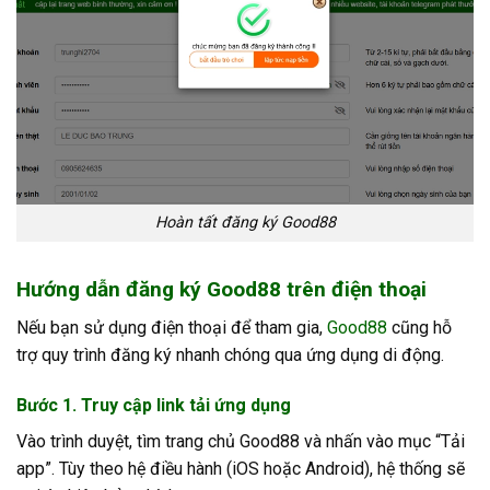
Hoàn tất đăng ký Good88
Hướng dẫn đăng ký Good88 trên điện thoại
Nếu bạn sử dụng điện thoại để tham gia,
Good88
cũng hỗ
trợ quy trình đăng ký nhanh chóng qua ứng dụng di động.
Bước 1. Truy cập link tải ứng dụng
Vào trình duyệt, tìm trang chủ Good88 và nhấn vào mục “Tải
app”. Tùy theo hệ điều hành (iOS hoặc Android), hệ thống sẽ