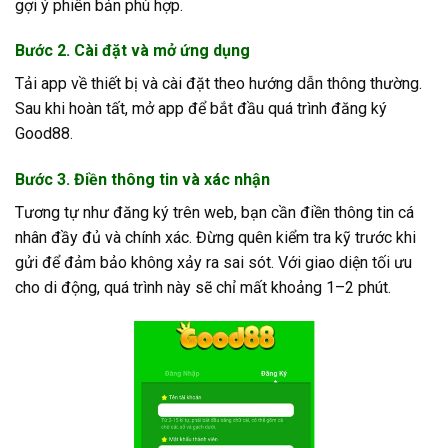
gợi ý phiên bản phù hợp.
Bước 2. Cài đặt và mở ứng dụng
Tải app về thiết bị và cài đặt theo hướng dẫn thông thường.
Sau khi hoàn tất, mở app để bắt đầu quá trình đăng ký
Good88.
Bước 3. Điền thông tin và xác nhận
Tương tự như đăng ký trên web, bạn cần điền thông tin cá
nhân đầy đủ và chính xác. Đừng quên kiểm tra kỹ trước khi
gửi để đảm bảo không xảy ra sai sót. Với giao diện tối ưu
cho di động, quá trình này sẽ chỉ mất khoảng 1–2 phút.