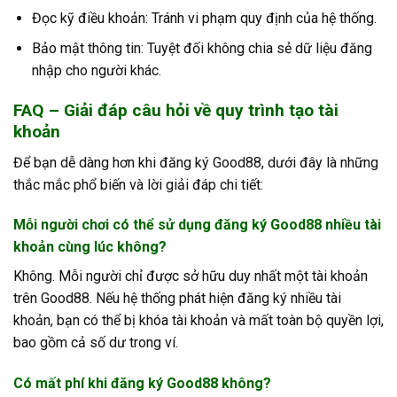
Đọc kỹ điều khoản: Tránh vi phạm quy định của hệ thống.
Bảo mật thông tin: Tuyệt đối không chia sẻ dữ liệu đăng
nhập cho người khác.
FAQ – Giải đáp câu hỏi về quy trình tạo tài
khoản
Để bạn dễ dàng hơn khi đăng ký Good88, dưới đây là những
thắc mắc phổ biến và lời giải đáp chi tiết:
Mỗi người chơi có thể sử dụng đăng ký Good88 nhiều tài
khoản cùng lúc không?
Không. Mỗi người chỉ được sở hữu duy nhất một tài khoản
trên Good88. Nếu hệ thống phát hiện đăng ký nhiều tài
khoản, bạn có thể bị khóa tài khoản và mất toàn bộ quyền lợi,
bao gồm cả số dư trong ví.
Có mất phí khi đăng ký Good88 không?