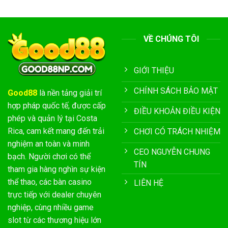
Cược
–
Hiệu
Bí
Quả
Quyết
Làm
VỀ CHÚNG TÔI
Chủ
Cuộc
Chơi
GIỚI THIỆU
Tại
Good88
CHÍNH SÁCH BẢO MẬT
Good88
là nền tảng giải trí
hợp pháp quốc tế, được cấp
ĐIỀU KHOẢN ĐIỀU KIỆN
phép và quản lý tại Costa
Rica, cam kết mang đến trải
CHƠI CÓ TRÁCH NHIỆM
nghiệm an toàn và minh
CEO NGUYỄN CHUNG
bạch. Người chơi có thể
TÍN
tham gia hàng nghìn sự kiện
thể thao, các bàn casino
LIÊN HỆ
trực tiếp với dealer chuyên
nghiệp, cùng nhiều game
slot từ các thương hiệu lớn