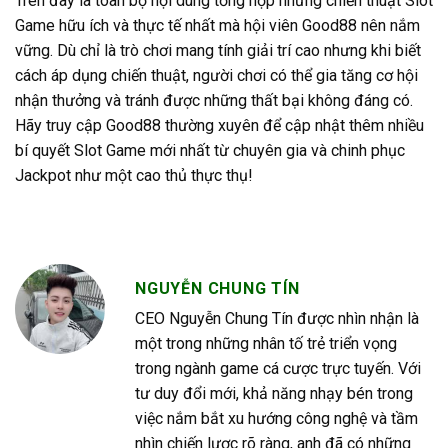
Trên đây là toàn bộ nội dung tổng hợp những chiến thuật Slot
Game hữu ích và thực tế nhất mà hội viên Good88 nên nắm
vững. Dù chỉ là trò chơi mang tính giải trí cao nhưng khi biết
cách áp dụng chiến thuật, người chơi có thể gia tăng cơ hội
nhận thưởng và tránh được những thất bại không đáng có.
Hãy truy cập Good88 thường xuyên để cập nhật thêm nhiều
bí quyết Slot Game mới nhất từ chuyên gia và chinh phục
Jackpot như một cao thủ thực thụ!
NGUYỄN CHUNG TÍN
CEO Nguyễn Chung Tín được nhìn nhận là
một trong những nhân tố trẻ triển vọng
trong ngành game cá cược trực tuyến. Với
tư duy đổi mới, khả năng nhạy bén trong
việc nắm bắt xu hướng công nghệ và tầm
nhìn chiến lược rõ ràng, anh đã có những